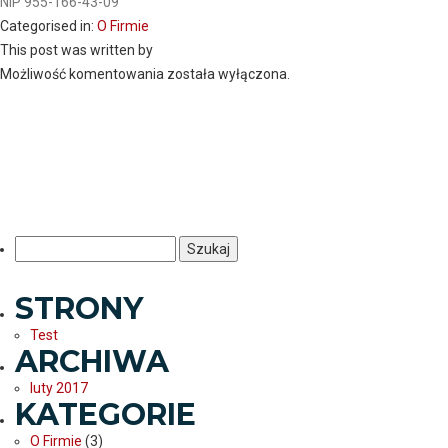
NIP 955-166-43-09
Categorised in:
O Firmie
This post was written by
Możliwość komentowania została wyłączona.
Szukaj:
STRONY
Test
ARCHIWA
luty 2017
KATEGORIE
O Firmie
(3)