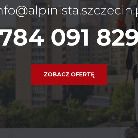
nfo@alpinista.szczecin.
784 091 82
ZOBACZ OFERTĘ